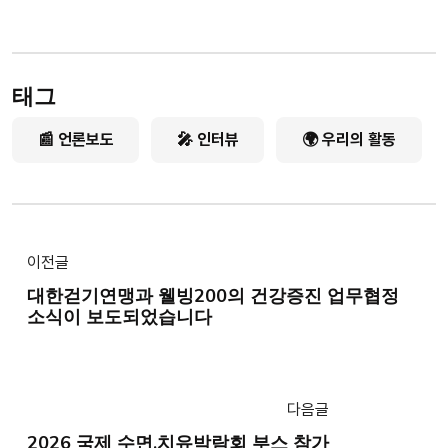
먹는 설포라판’의 줄임말이다. 브로콜리 새싹 속 전구체 성분
(글루코라파닌)과 활성 효소(미로시나아
태그
📰 언론보도
🎤 인터뷰
🌍 우리의 활동
이전글
대한걷기연맹과 웰빙200의 건강증진 업무협정
소식이 보도되었습니다
다음글
2026 국제 수면.치유박람회 부스 참가