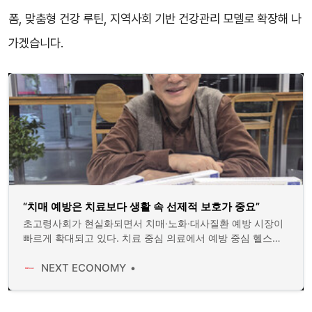
폼, 맞춤형 건강 루틴, 지역사회 기반 건강관리 모델로 확장해 나
가겠습니다.
“치매 예방은 치료보다 생활 속 선제적 보호가 중요”
초고령사회가 현실화되면서 치매·노화·대사질환 예방 시장이
빠르게 확대되고 있다. 치료 중심 의료에서 예방 중심 헬스케
어로 패러다임이 이동하는 가운데, 브로콜리 새싹 유래 기능성
물질 ‘설포라판(Sulforaphane)’을 기반으로 한 BT(Bio
NEXT ECONOMY
Technology) 벤처기업 ㈜웰빙200 박현준 대표가 그린바이오
식품 ‘만먹설’을 선보이며 바이오 시장에서 주목을 받고 있
다.‘만들어 먹는 설포라판’...만먹설의 차별성‘만먹설’은 ‘만들어